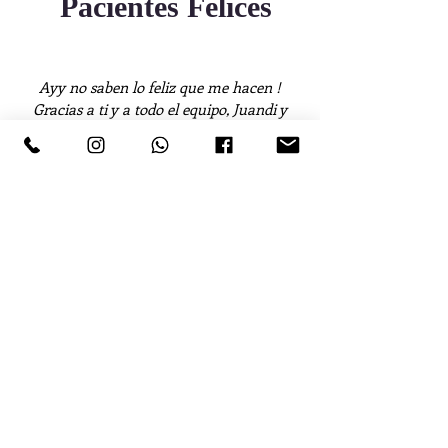
Pacientes Felices
Ayy no saben lo feliz que me hacen !
Gracias a ti y a todo el equipo, Juandi y
yo estamos felices con el resultado.
Paloma Zimmermann
Dra ! Realmente amo mi sonrisa.
Muchas gracias por el lindo trabajo
que hicieron.
Jimena López Maya
Mi Diseño de Sonrisa ha sido
maravilloso, estoy súper contenta con
los resultados, lo recomiendo 200%
Alicia Mercado